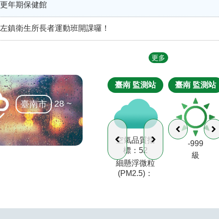
更年期保健館
左鎮衛生所長者運動班開課囉！
更多
臺南
監測站
臺南
監測站
28 ~
臺南市
空氣品質指
-999
標：
52
級
細懸浮微粒
(PM2.5)：