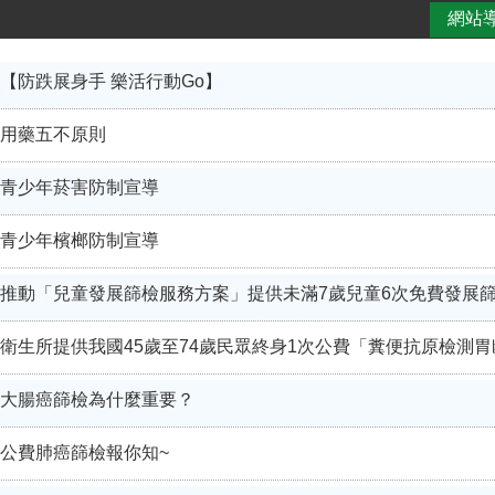
網站
【防跌展身手 樂活行動Go】
用藥五不原則
青少年菸害防制宣導
青少年檳榔防制宣導
推動「兒童發展篩檢服務方案」提供未滿7歲兒童6次免費發展
衛生所提供我國45歲至74歲民眾終身1次公費「糞便抗原檢測
大腸癌篩檢為什麼重要？
公費肺癌篩檢報你知~