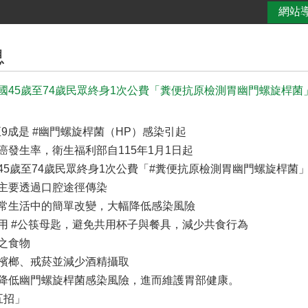
網站
息
國45歲至74歲民眾終身1次公費「糞便抗原檢測胃幽門螺旋桿菌
至9成是 #幽門螺旋桿菌（HP）感染引起
癌發生率，衛生福利部自115年1月1日起
45歲至74歲民眾終身1次公費「#糞便抗原檢測胃幽門螺旋桿菌
主要透過口腔途徑傳染
常生活中的簡單改變，大幅降低感染風險
用 #公筷母匙，避免共用杯子與餐具，減少共食行為
之食物
檳榔、戒菸並減少酒精攝取
降低幽門螺旋桿菌感染風險，進而維護胃部健康。
五招」