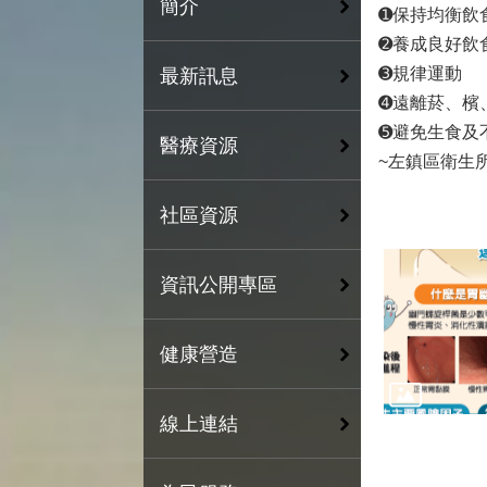
簡介
➊保持均衡飲
➋養成良好飲
➌規律運動
最新訊息
➍遠離菸、檳
➎避免生食及
醫療資源
~左鎮區衛生所
社區資源
資訊公開專區
健康營造
線上連結