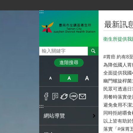
跳到主要內容區塊
:::
:::
最新訊
衛生所提供我
搜尋
#胃癌 約有8
進階搜尋
為降低國人胃
全面提供我國
幽門螺旋桿菌
民眾可透過日
用餐時落實使
避免食用不潔
:::
同時拒絕嚼食
網站導覽
以上皆有助於
落實「#保胃