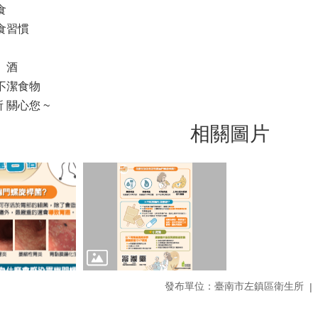
食
食習慣
、酒
不潔食物
 關心您 ~
相關圖片
發布單位：臺南市左鎮區衛生所